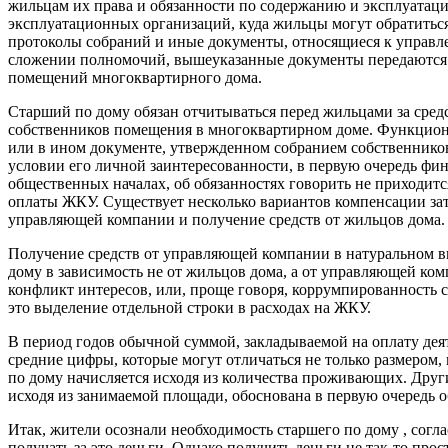
жильцам их права и обязанности по содержанию и эксплуатаци
эксплуатационных организаций, куда жильцы могут обратитьс
протоколы собраний и иные документы, относящиеся к управ
сложении полномочий, вышеуказанные документы передаются 
помещений многоквартирного дома.
Старший по дому обязан отчитываться перед жильцами за сред
собственников помещения в многоквартирном доме. Функциона
или в ином документе, утвержденном собранием собственнико
условии его личной заинтересованности, в первую очередь фин
общественных началах, об обязанностях говорить не приходит
оплаты ЖКУ. Существует несколько вариантов компенсации зат
управляющей компании и получение средств от жильцов дома.
Получение средств от управляющей компании в натуральном ви
дому в зависимость не от жильцов дома, а от управляющей ком
конфликт интересов, или, проще говоря, коррумпированность с
это выделение отдельной строки в расходах на ЖКУ.
В период годов обычной суммой, закладываемой на оплату деят
средние цифры, которые могут отличаться не только размером,
по дому начисляется исходя из количества проживающих. Друг
исходя из занимаемой площади, обоснована в первую очередь 
Итак, жители осознали необходимость старшего по дому , соглас
получать за это деньги. Однако получить деньги не так-то про