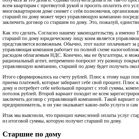
всем квартирам с протянутой рукой и просить оплатить его услу
многоквартирном доме снимет с себя полномочия, организовав 
старший по дому может через управляющую компанию посредст
заключить договор со старшим по дому. Это, пожалуй, единст
Как это сделать. Согласно нашему законодательству, а именно
старший по дому юридическому лицу коим является управляюща
представляется возможным. Обычно, этот налог оплачивает за 
управляющая компания работает по полной схеме налогообложен
расходом облагаемым НДС. Конечно, мы не бухгалтеры, и можн
рациональный агент, непременно попросит эту разницу покрыть
управляющую компанию, старший по дому будет получать около
Итого сформировалось на счету рублей. Плюс к этому надо по
приема платежей, которые забирают себе свой процент. Плюс к
дому и потребует себе небольшой процент с этой суммы, комп
потолок рублей. Второй вариант походит не всем зарегистрир
заключить договор с управляющей компанией. Такой вариант о
предприниматель, и он уже оказывает какие-либо услуги и сам
Итак мы выяснили, что принцип начислений оплаты услуг старш
из итоговой суммы, которую получит старший по дому.
Старшие по дому