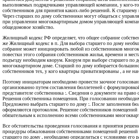
выполняемых подрядчиками управляющей компании, у кого-то 
собственников для принятия каких-либо решений. К старшему п
Через старших по дому собственники могут общаться с управля
при управлении многоквартирным домом управляющей компание
общедомовое хозяйство.
Жилищный кодекс РФ определяет, что общее собрание собстве
же Жилищный кодекс в п. Для выбора старшего по дому необхо
собрание может инициировать любой из собственников многокв
повестки этого собрания собственников жилья, времени и мест
подъезду необходим кворум. Кворум при выборе старшего по д
многоквартирном доме. Старший по дому избирается большинст
собственников тех, у кого квартиры приватизированы , а не на
Поэтому инициаторам необходимо провести заочное голосовани
организованно путем составления бюллетеней с формулировкой
представителе собственника :. Сведения о документе на право
Решения собственника помещения. При голосовании необходим
Предложено выбрать старшего по дому :. После заполнения бюл
оформляются протоколом. Решение собственников помещений в 
обязательным к исполнению всеми собственниками многоквар
Все обстоятельства проведения голосования и принятия решен
процедуры обжалования собственниками помещений решений общ
старшего по дому , необходимо определиться с условиями его 