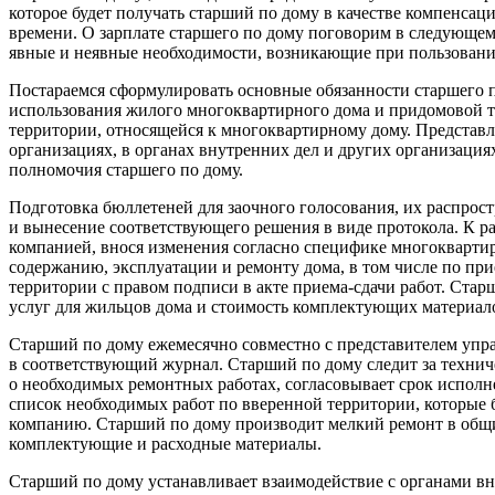
которое будет получать старший по дому в качестве компенсаци
времени. О зарплате старшего по дому поговорим в следующем
явные и неявные необходимости, возникающие при пользован
Постараемся сформулировать основные обязанности старшего п
использования жилого многоквартирного дома и придомовой те
территории, относящейся к многоквартирному дому. Представл
организациях, в органах внутренних дел и других организация
полномочия старшего по дому.
Подготовка бюллетеней для заочного голосования, их распрос
и вынесение соответствующего решения в виде протокола. К ра
компанией, внося изменения согласно специфике многоквартир
содержанию, эксплуатации и ремонту дома, в том числе по при
территории с правом подписи в акте приема-сдачи работ. Ста
услуг для жильцов дома и стоимость комплектующих материал
Старший по дому ежемесячно совместно с представителем упр
в соответствующий журнал. Старший по дому следит за техни
о необходимых ремонтных работах, согласовывает срок исполн
список необходимых работ по вверенной территории, которые 
компанию. Старший по дому производит мелкий ремонт в общ
комплектующие и расходные материалы.
Старший по дому устанавливает взаимодействие с органами вн